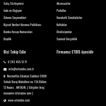
Satış Sözleşmesi
Aksesuarlar
İade ve Değişim
Pedallar
Ödeme Seçenekleri
Hareketli Simülatörler
Kişisel Verileri Koruma Politikası
Koltuklar
Banka Hesap Numaraları
Direksiyonlar
Bayilik
Samnal Gerçeklik
Bizi Takip Edin
Firmamız ETBIS üyesidir
0 242 455 51 11
info@ortombo.com.tr
Necmettin Erbakan Caddesi 5908
Sokak Baraj Mahallesi no 73A Bölüm
13 Kepez , ANTALYA. ( Sütçüler Araç
muayene istasyonu yanı )
www.ortombo.com