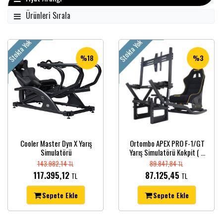
Ürünleri Sırala
Stokta Yok
Stokta Yok
%18
%3
Cooler Master Dyn X Yarış
Ortombo APEX PRO F-1/GT
Simulatörü
Yarış Simulatörü Kokpit ( ...
143.982,14
89.847,84
TL
TL
117.395,12
87.125,45
TL
TL
Sepete Ekle
Sepete Ekle