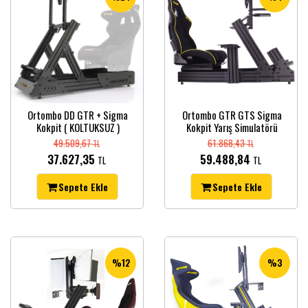
Ortombo DD GTR + Sigma
Ortombo GTR GTS Sigma
Kokpit ( KOLTUKSUZ )
Kokpit Yarış Simulatörü
49.509,67
61.868,43
TL
TL
37.627,35
59.488,84
TL
TL
Sepete Ekle
Sepete Ekle
%12
%3