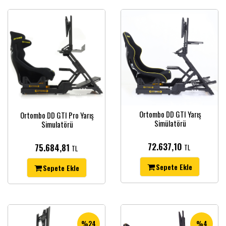
Ortombo DD GTI Yarış
Ortombo DD GTI Pro Yarış
Simülatörü
Simulatörü
72.637,10
75.684,81
TL
TL
Sepete Ekle
Sepete Ekle
%24
%4