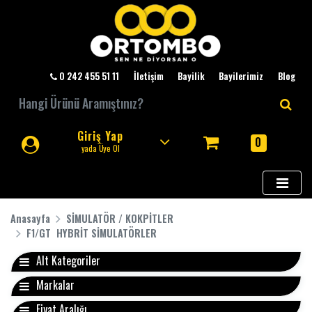
0 242 455 51 11
İletişim
Bayilik
Bayilerimiz
Blog
Giriş Yap
0
yada Üye Ol
Anasayfa
SİMULATÖR / KOKPİTLER
F1/GT HYBRİT SİMULATÖRLER
Alt Kategoriler
Markalar
Fiyat Aralığı