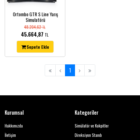
Ortombo GTR S Line Yarış
Simulatörü
48.204,62
TL
45.664,87
TL
Sepete Ekle
1
Kurumsal
Kategoriler
Hakkımızda
Simülatör ve Kokpitler
İletişim
Direksiyon Standı