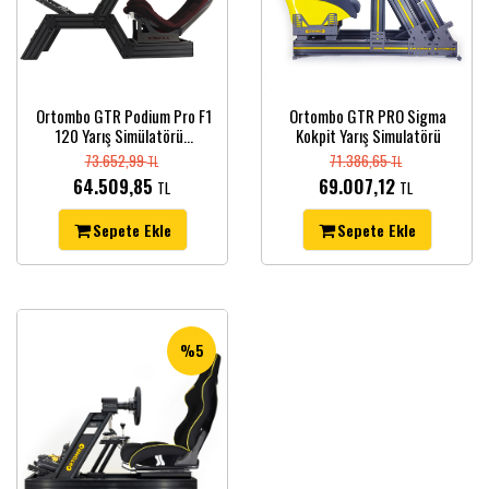
Ortombo GTR Podium Pro F1
Ortombo GTR PRO Sigma
120 Yarış Simülatörü...
Kokpit Yarış Simulatörü
73.652,99
71.386,65
TL
TL
64.509,85
69.007,12
TL
TL
Sepete Ekle
Sepete Ekle
%5