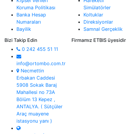
Kişisel Verileri
Hareketli
Koruma Politikası
Simülatörler
Banka Hesap
Koltuklar
Numaraları
Direksiyonlar
Bayilik
Samnal Gerçeklik
Bizi Takip Edin
Firmamız ETBIS üyesidir
0 242 455 51 11
info@ortombo.com.tr
Necmettin
Erbakan Caddesi
5908 Sokak Baraj
Mahallesi no 73A
Bölüm 13 Kepez ,
ANTALYA. ( Sütçüler
Araç muayene
istasyonu yanı )