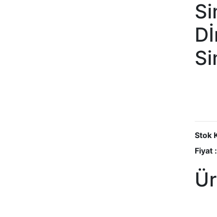
Si
Dİ
Si
Stok 
Fiyat :
Ür