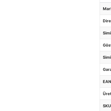
Mar
Dire
Sim
Gös
Simi
Gara
EAN
Üret
SKU