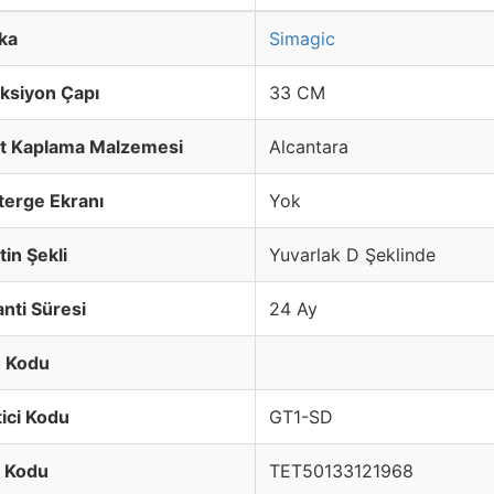
ka
Simagic
ksiyon Çapı
33 CM
it Kaplama Malzemesi
Alcantara
terge Ekranı
Yok
tin Şekli
Yuvarlak D Şeklinde
nti Süresi
24 Ay
 Kodu
ici Kodu
GT1-SD
 Kodu
TET50133121968