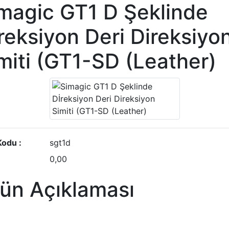
magic GT1 D Şeklinde
reksiyon Deri Direksiyo
miti (GT1-SD (Leather)
Kodu :
sgt1d
0,00
ün Açıklaması