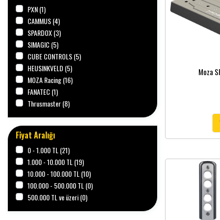
PXN (1)
CAMMUS (4)
SPARDOX (3)
SIMAGIC (5)
CUBE CONTROLS (5)
HEUSINKVELD (5)
Moza SR
MOZA Racing (16)
FANATEC (1)
Thrusmaster (8)
ORTOMBO (2)
Fiyat Aralığı
0 - 1.000 TL (21)
1.000 - 10.000 TL (19)
10.000 - 100.000 TL (10)
100.000 - 500.000 TL (0)
500.000 TL ve üzeri (0)