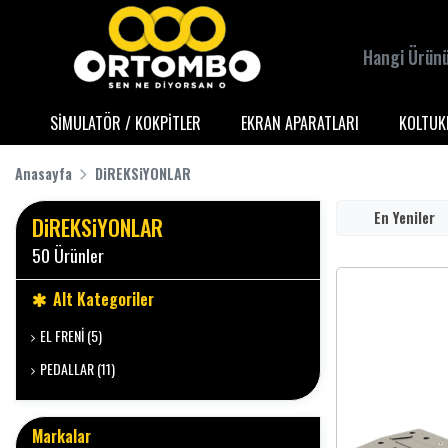
SİMULATÖR / KOKPİTLER
EKRAN APARATLARI
KOLTUK
Anasayfa
DiREKSiYONLAR
En Yeniler
DiREKSiYONLAR
50 Ürünler
Alt Kategoriler
EL FRENİ (5)
PEDALLAR (11)
Markalar