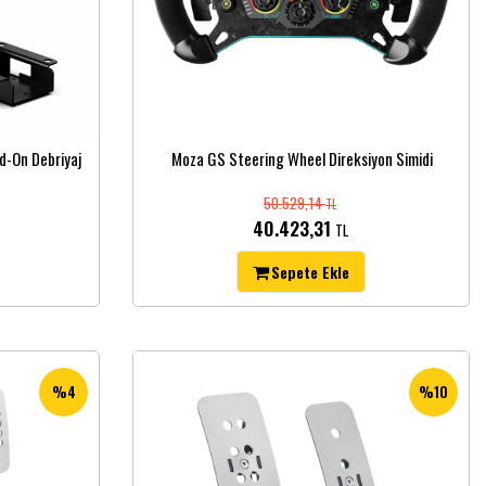
d-On Debriyaj
Moza GS Steering Wheel Direksiyon Simidi
50.529,14
TL
40.423,31
TL
Sepete Ekle
%4
%10