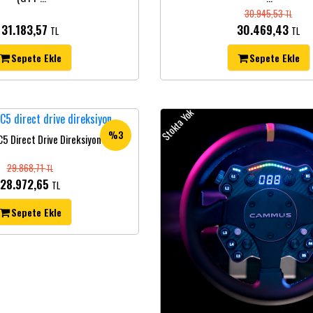
30.945,53
TL
31.183,57
30.469,43
TL
TL
Sepete Ekle
Sepete Ekle
Stokta Yok
%3
 Direct Drive Direksiyon
29.868,71
TL
28.972,65
TL
Sepete Ekle