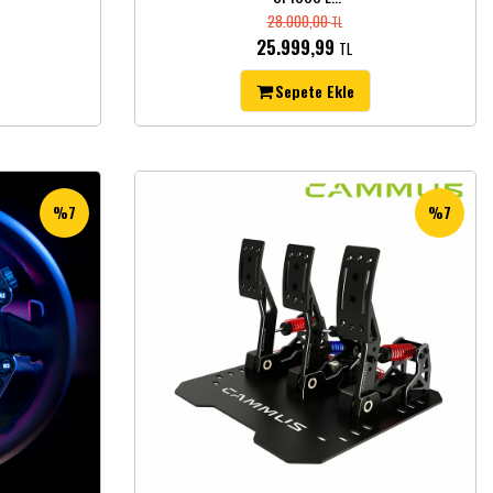
28.000,00
TL
25.999,99
TL
Sepete Ekle
Stokta Yok
%7
%7