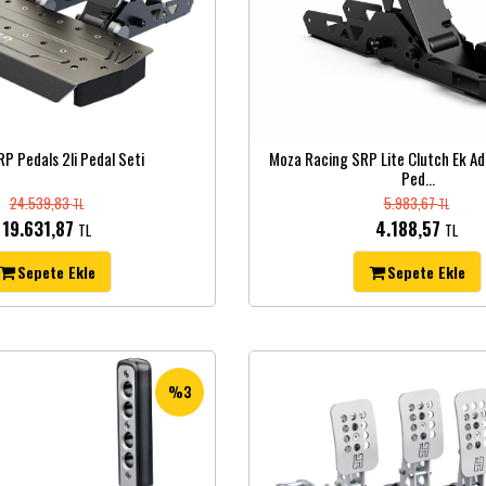
P Pedals 2li Pedal Seti
Moza Racing SRP Lite Clutch Ek Ad
Ped...
24.539,83
5.983,67
TL
TL
19.631,87
4.188,57
TL
TL
Sepete Ekle
Sepete Ekle
%3