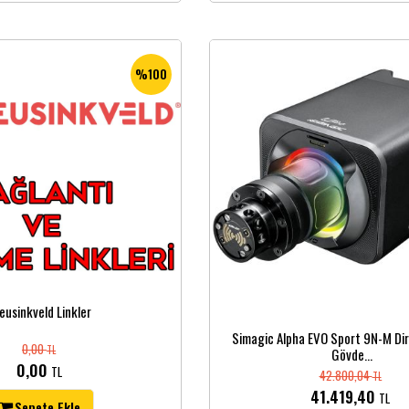
%100
eusinkveld Linkler
Simagic Alpha EVO Sport 9N-M Dir
0,00
TL
Gövde...
0,00
TL
42.800,04
TL
41.419,40
TL
Sepete Ekle