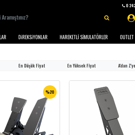
0 242
LAR
DiREKSiYONLAR
HAREKETLİ SİMULATÖRLER
OUTLET 
En Düşük Fiyat
En Yüksek Fiyat
A'dan Z'y
%20