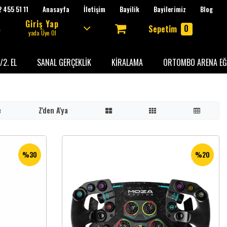
 455 51 11
Anasayfa
İletişim
Bayilik
Bayilerimiz
Blog
Giriş Yap
0
Sepetim
yada Üye Ol
/2. EL
SANAL GERÇEKLİK
KİRALAMA
ORTOMBO ARENA EĞ
e
Z'den A'ya
%30
%20