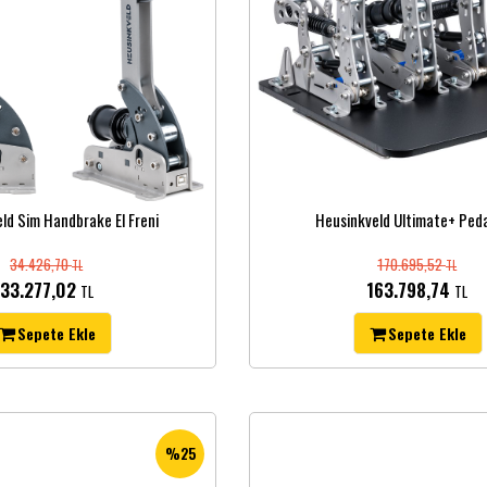
ld Sim Handbrake El Freni
Heusinkveld Ultimate+ Peda
34.426,70
170.695,52
TL
TL
33.277,02
163.798,74
TL
TL
Sepete Ekle
Sepete Ekle
%25