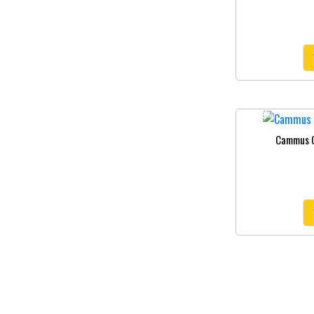
Stokta Yok
Cammus C5