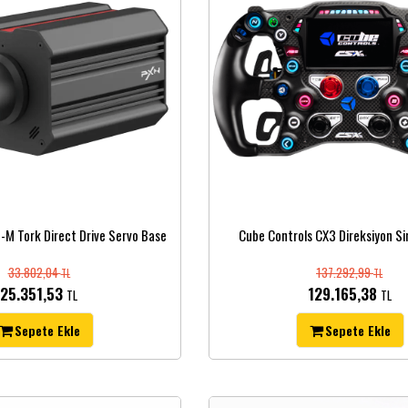
N-M Tork Direct Drive Servo Base
Cube Controls CX3 Direksiyon Sim
33.802,04
137.292,99
TL
TL
25.351,53
129.165,38
TL
TL
Sepete Ekle
Sepete Ekle