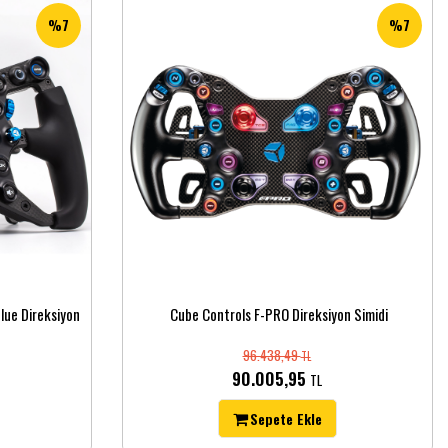
%7
%7
lue Direksiyon
Cube Controls F-PRO Direksiyon Simidi
96.438,49
TL
90.005,95
TL
Sepete Ekle