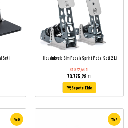
l Seti
Heusinkveld Sim Pedals Sprint Pedal Seti 2 Li
81.972,54
TL
73.775,28
TL
Sepete Ekle
%6
%7