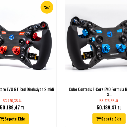
%7
ore EVO GT Red Direksiyon Simidi
Cube Controls F-Core EVO Formula B
S...
53.776,35
53.776,35
TL
TL
50.189,47
50.189,47
TL
TL
Sepete Ekle
Sepete Ekle