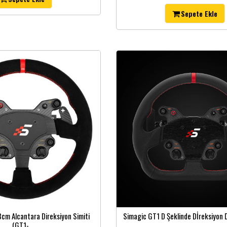
Sepete Ekle
cm Alcantara Direksiyon Simiti
Simagic GT1 D Şeklinde Dİreksiyon D
(GT1-...
...