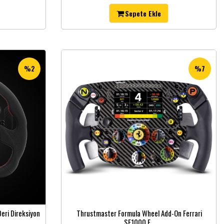
Sepete Ekle
%2
%7
eri Direksiyon
Thrustmaster Formula Wheel Add-On Ferrari
SF1000 E...