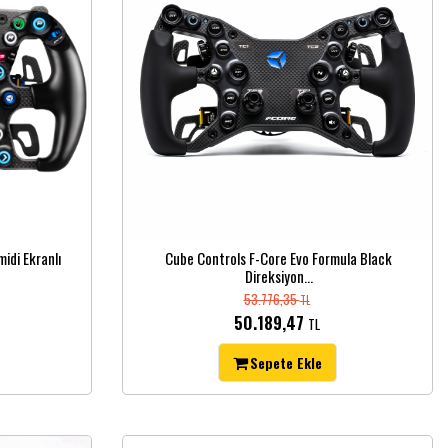
idi Ekranlı
Cube Controls F-Core Evo Formula Black
Direksiyon...
53.776,35
TL
50.189,47
TL
Sepete Ekle