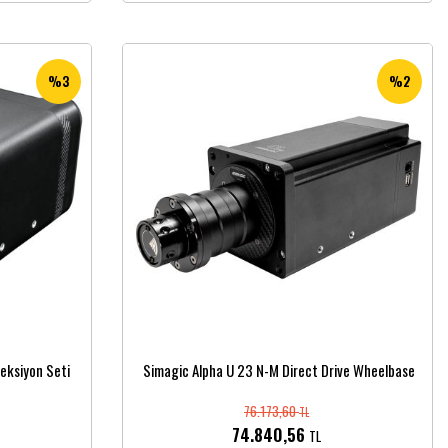
%3
%2
eksiyon Seti
Simagic Alpha U 23 N-M Direct Drive Wheelbase
76.173,60
TL
74.840,56
TL