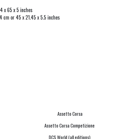
4 x 65 x 5 inches
14 cm or 45 x 21.45 x 5.5 inches
Assetto Corsa
Assetto Corsa Competizione
DCS World (all editions)