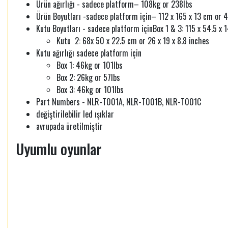
Ürün ağırlığı - sadece platform– 108kg or 238lbs
Ürün Boyutları -sadece platform için– 112 x 165 x 13 cm or 4
Kutu Boyutları - sadece platform içinBox 1 & 3: 115 x 54.5 x 
Kutu 2: 68x 50 x 22.5 cm or 26 x 19 x 8.8 inches
Kutu ağırlığı sadece platform için
Box 1: 46kg or 101lbs
Box 2: 26kg or 57lbs
Box 3: 46kg or 101lbs
Part Numbers - NLR-T001A, NLR-T001B, NLR-T001C
değiştirilebilir led ışıklar
avrupada üretilmiştir
Uyumlu oyunlar