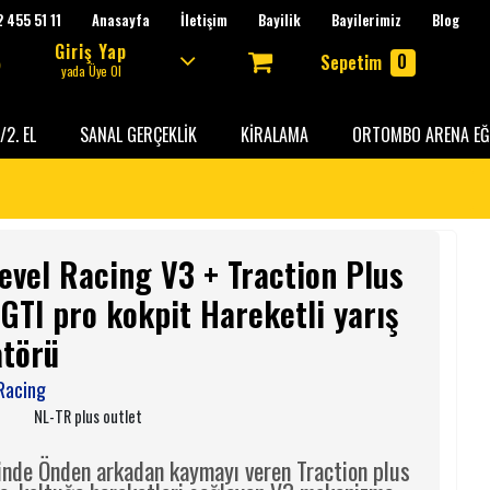
 455 51 11
Anasayfa
İletişim
Bayilik
Bayilerimiz
Blog
Giriş Yap
0
Sepetim
yada Üye Ol
/2. EL
SANAL GERÇEKLİK
KİRALAMA
ORTOMBO ARENA EĞ
evel Racing V3 + Traction Plus
GTI pro kokpit Hareketli yarış
atörü
Racing
:
NL-TR plus outlet
inde Önden arkadan kaymayı veren Traction plus