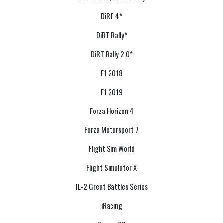
DiRT 4*
DiRT Rally*
DiRT Rally 2.0*
F1 2018
F1 2019
Forza Horizon 4
Forza Motorsport 7
Flight Sim World
Flight Simulator X
IL-2 Great Battles Series
iRacing