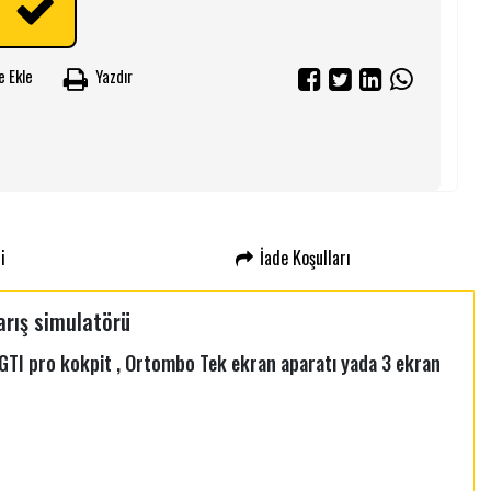
e Ekle
Yazdır
i
İade Koşulları
arış simulatörü
GTI pro kokpit , Ortombo Tek ekran aparatı yada 3 ekran