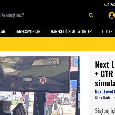
0 242
LAR
DiREKSiYONLAR
HAREKETLİ SİMULATÖRLER
OUTLET 
Next L
+ GTR 
simul
Next Level 
Stok Kodu
Sistem iç