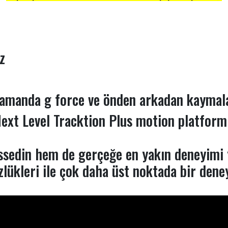
iz
zamanda g force ve önden arkadan kaymala
 Next Level Tracktion Plus motion platfor
issedin hem de gerçeğe en yakın deneyimi 
zlükleri ile çok daha üst noktada bir deney