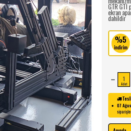
mekanizma
GTR GTI p
ekran apa
dahildir
%5
indirim
Adet
Tesl
07 Ağu
siparişle
Anında