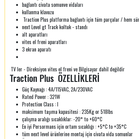
bağlantı civata somunve vidaları
kullanma klavuzu
Traction Plus platforma bağlantı için tüm parçalar / hem sü
next Level gt Track koltuk - standı
alt aparatları
vites el freni aparatları
3 ekran aparatı
TV ler - Direksiyon vites el freni ve Bilgisayar dahil değildir
Traction Plus ÖZELLİKLERİ
Güç Kaynağı : 4A/115VAC, 2A/230VAC
Rated Power : 321W
Protection Class : I
maksimum taşıma kapasitesi : 235Kg or 518lbs
çalışma aralığı sıcaklıklar: -20° to +60°C
En iyi Persormans için ortam sıcaklığı : +5°C to +35°C
tüm next level ürünlerine montaj için civata vida somunlar