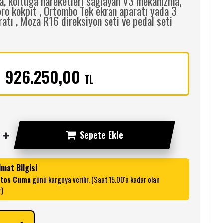
, koltuğa hareketleri sağlayan V3 mekanizma,
ro kokpit , Ortombo Tek ekran aparatı yada 3
ratı , Moza R16 direksiyon seti ve pedal seti
975.000,00
TL
926.250,00
TL
Sepete Ekle
imat Bilgisi
stos Cuma
günü kargoya verilir. (Saat 15.00'a kadar olan
r)