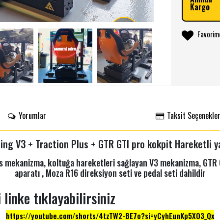
Kargo
Favorim
Yorumlar
Taksit Seçenekler
ing V3 + Traction Plus + GTR GTI pro kokpit Hareketli y
s mekanizma, koltuğa hareketleri sağlayan V3 mekanizma, GTR 
aparatı , Moza R16 direksiyon seti ve pedal seti dahildir
 linke tıklayabilirsiniz
https://youtube.com/shorts/4tzTW2-BE7o?si=yCyhEunKp5XO3_Qx