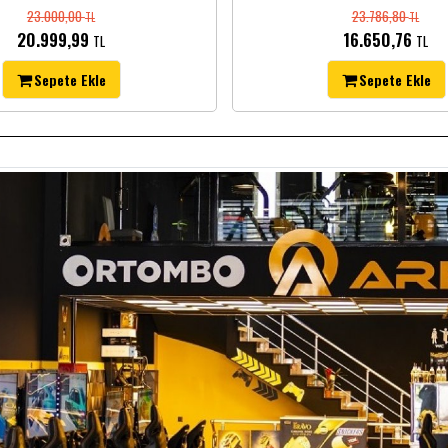
23.000,00
23.786,80
TL
TL
20.999,99
16.650,76
TL
TL
Sepete Ekle
Sepete Ekle