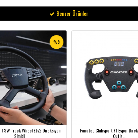
Benzer Ürünler
%9
 TSW Truck Wheel Ets2 Direksiyon
Fanatec Clubsport F1 Espor Direk
Simidi
Outle...