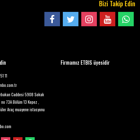
Bizi Takip Edin
Edin
Firmamız ETBIS üyesidir
51 11
mbo.com.tr
rbakan Caddesi 5908 Sokak
i no 73A Bölüm 13 Kepez ,
çüler Araç muayene istasyonu
bo.com