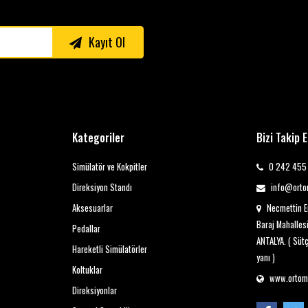
Kayıt Ol
Kategoriler
Bizi Takip 
Simülatör ve Kokpitler
0 242 455 
Direksiyon Standı
info@orto
Aksesuarlar
Necmettin E
Baraj Mahalles
Pedallar
ANTALYA. ( Süt
Hareketli Simülatörler
yanı )
Koltuklar
www.ortom
Direksiyonlar