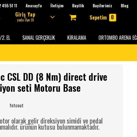
 455 51 11
Anasayfa
İletişim
Bayilik
Bayilerimiz
Blog
Giriş Yap
0
Sepetim
yada Üye Ol
/2. EL
SANAL GERÇEKLİK
KİRALAMA
ORTOMBO ARENA EĞ
c CSL DD (8 Nm) direct drive
iyon seti Motoru Base
:
fntcout
tor olarak gelir direksiyon simidi ve pedal
ınmalıdır. ürünün kutusu bulunmamaktadır.