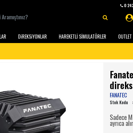
0 242
LAR
DiREKSiYONLAR
HAREKETLİ SİMULATÖRLER
OUTLET 
Fanate
direks
FANATEC
Stok Kodu
Sadece Mo
ayrıca al