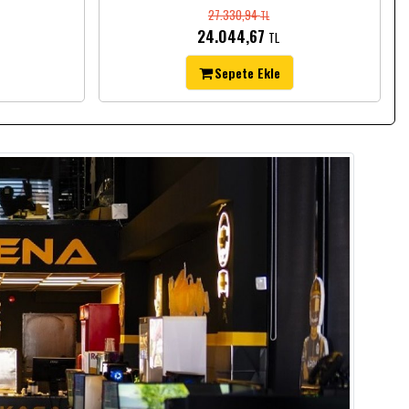
27.330,94
TL
24.044,67
TL
Sepete Ekle