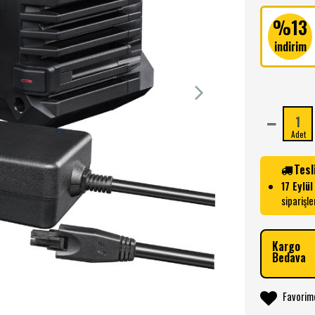
%13
indirim
Adet
Tesl
17 Eylü
siparişle
Kargo
Bedava
Favorim