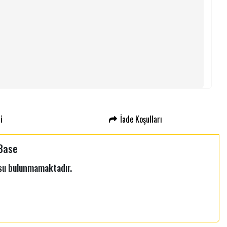
i
İade Koşulları
 Base
usu bulunmamaktadır.