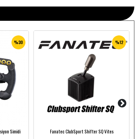
%30
%12
siyon Simidi
Fanatec ClubSport Shifter SQ Vites