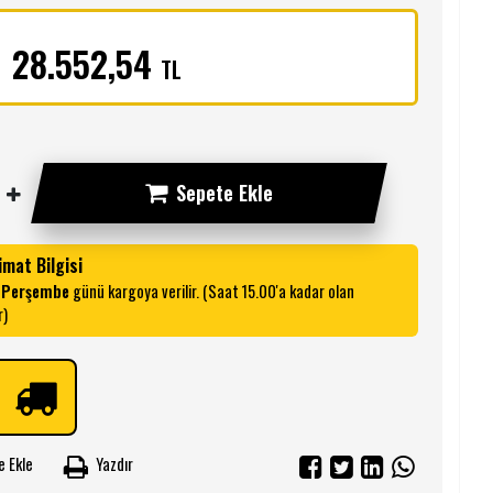
32.945,22
TL
28.552,54
TL
Sepete Ekle
imat Bilgisi
l Perşembe
günü kargoya verilir. (Saat 15.00'a kadar olan
r)
e Ekle
Yazdır