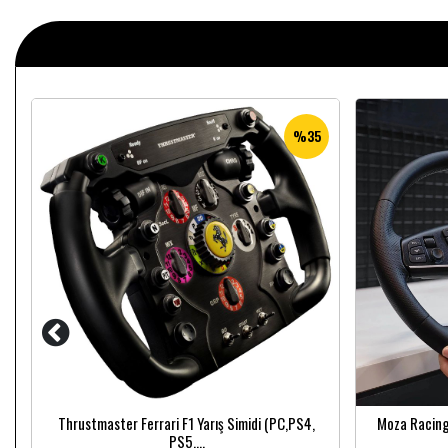
%35
Moza Racing
i
Thrustmaster Ferrari F1 Yarış Simidi (PC,PS4,
PS5,...