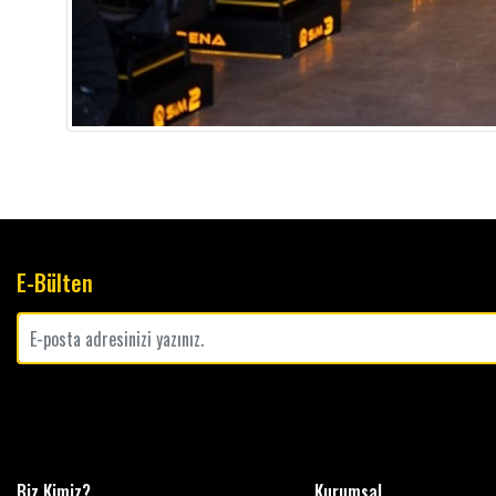
E-Bülten
Biz Kimiz?
Kurumsal