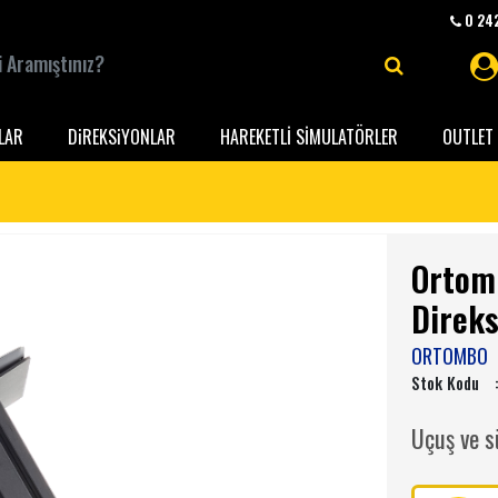
0 242
LAR
DiREKSiYONLAR
HAREKETLİ SİMULATÖRLER
OUTLET 
Ortom
Direks
ORTOMBO
Stok Kodu
Uçuş ve s