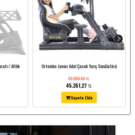
atı / Altlık
Ortombo Junior Adel Çocuk Yarış Simülatörü
53.354,43
TL
45.351,27
TL
Sepete Ekle