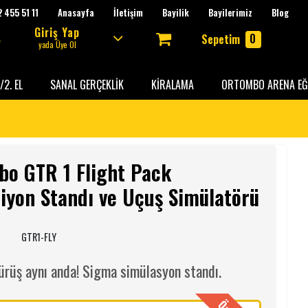
 455 51 11
Anasayfa
İletişim
Bayilik
Bayilerimiz
Blog
Giriş Yap
0
Sepetim
yada Üye Ol
/2. EL
SANAL GERÇEKLİK
KİRALAMA
ORTOMBO ARENA EĞ
bo GTR 1 Flight Pack
iyon Standı ve Uçuş Simülatörü
:
GTR1-FLY
ürüş aynı anda! Sigma simülasyon standı.