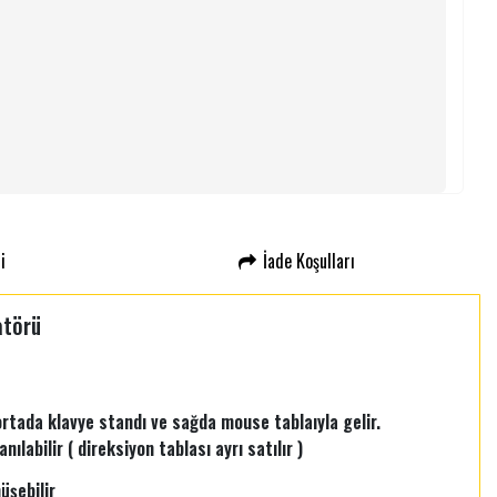
i
İade Koşulları
atörü
e ortada klavye standı ve sağda mouse tablaıyla gelir.
ılabilir ( direksiyon tablası ayrı satılır )
üşebilir