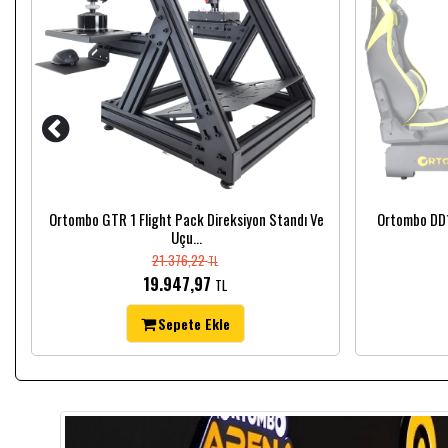
Ortombo GTR 1 Flight Pack Direksiyon Standı Ve
Ortombo DD1
Uçu...
21.376,22
TL
19.947,97
TL
Sepete Ekle