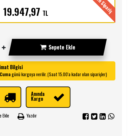
Ön Sipariş
21.376,22
TL
19.947,97
TL
Sepete Ekle
imat Bilgisi
l Cuma
günü kargoya verilir. (Saat 15.00'a kadar olan siparişler)
Anında
Kargo
e Ekle
Yazdır