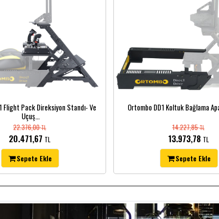
 Flight Pack Direksiyon Standı- Ve
Ortombo DD1 Koltuk Bağlama Apar
Uçuş...
22.376,00
14.227,85
TL
TL
20.471,67
13.973,78
TL
TL
Sepete Ekle
Sepete Ekle