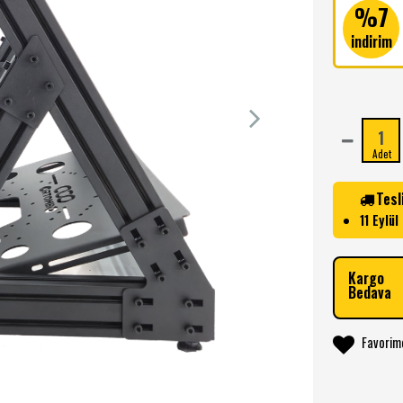
%7
indirim
Adet
Tesl
11 Eylü
Kargo
Bedava
Favorim