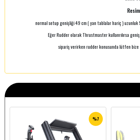
Resiml
normal setup genişliği 49 cm ( yan tablalar hariç ) uzunlu
Eğer Rudder olarak Thrustmaster kullanrılırsa genişl
sipariş verirken rudder konusunda lütfen bize b
%7