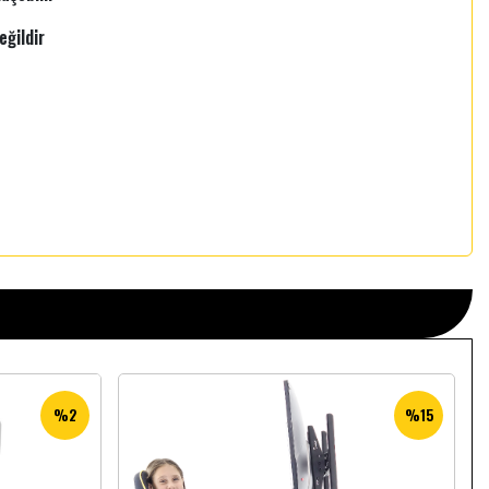
eğildir
%2
%15