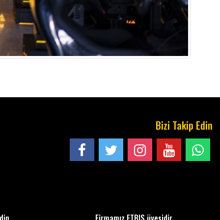
Bizi Takip Edin
Edin
Firmamız ETBIS üyesidir