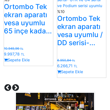
Ortombo Tek
%10
ekran aparatı
Ortombo Tek
vesa uyumlu
ekran aparatı
65 inçe kada...
vesa uyumlu /
DD serisi-...
10.949,96
TL
9.997,78
TL
Sepete Ekle
6.950,84
TL
6.266,71
TL
Sepete Ekle