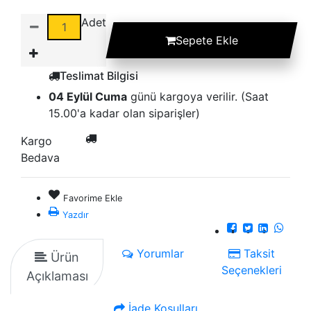
Adet
Sepete Ekle
Teslimat Bilgisi
04 Eylül Cuma
günü kargoya verilir. (Saat
15.00'a kadar olan siparişler)
Kargo
Bedava
Favorime Ekle
Yazdır
Yorumlar
Taksit
Ürün
Seçenekleri
Açıklaması
İade Koşulları