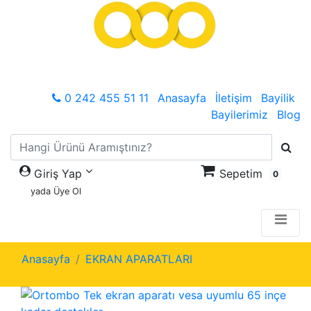
0 242 455 51 11
Anasayfa
İletişim
Bayilik
Bayilerimiz
Blog
Giriş Yap
Sepetim
0
yada Üye Ol
Anasayfa
EKRAN APARATLARI