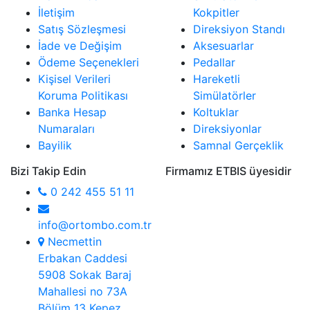
İletişim
Kokpitler
Satış Sözleşmesi
Direksiyon Standı
İade ve Değişim
Aksesuarlar
Ödeme Seçenekleri
Pedallar
Kişisel Verileri
Hareketli
Koruma Politikası
Simülatörler
Banka Hesap
Koltuklar
Numaraları
Direksiyonlar
Bayilik
Samnal Gerçeklik
Bizi Takip Edin
Firmamız ETBIS üyesidir
0 242 455 51 11
info@ortombo.com.tr
Necmettin
Erbakan Caddesi
5908 Sokak Baraj
Mahallesi no 73A
Bölüm 13 Kepez ,