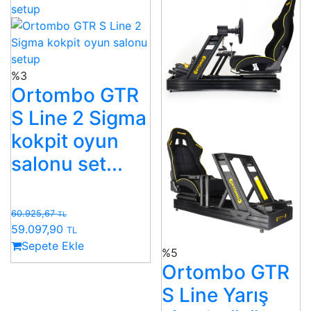
%3
Ortombo GTR
S Line 2 Sigma
kokpit oyun
salonu set...
60.925,67
TL
59.097,90
TL
Sepete Ekle
%5
Ortombo GTR
S Line Yarış