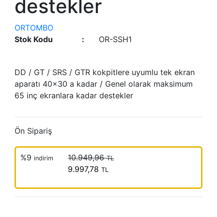
destekler
ORTOMBO
Stok Kodu
:
OR-SSH1
DD / GT / SRS / GTR kokpitlere uyumlu tek ekran
aparatı 40x30 a kadar / Genel olarak maksimum
65 inç ekranlara kadar destekler
Ön Sipariş
%9
10.949,96
indirim
TL
9.997,78
TL