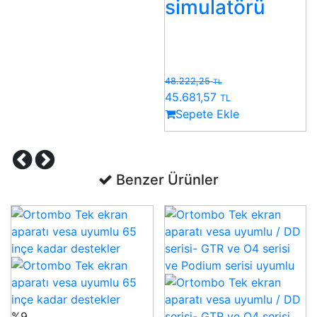
simulatörü
48.222,25
TL
45.681,57
TL
Sepete Ekle
Benzer Ürünler
%9