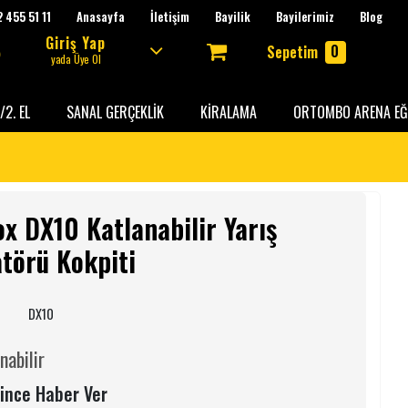
 455 51 11
Anasayfa
İletişim
Bayilik
Bayilerimiz
Blog
Giriş Yap
0
Sepetim
yada Üye Ol
/2. EL
SANAL GERÇEKLİK
KİRALAMA
ORTOMBO ARENA EĞ
x DX10 Katlanabilir Yarış
törü Kokpiti
:
DX10
nabilir
ince Haber Ver