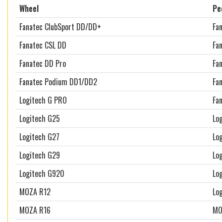
Wheel
Pe
Fanatec ClubSport DD/DD+
Fa
Fanatec CSL DD
Fa
Fanatec DD Pro
Fa
Fanatec Podium DD1/DD2
Fan
Logitech G PRO
Fa
Logitech G25
Lo
Logitech G27
Lo
Logitech G29
Lo
Logitech G920
Lo
MOZA R12
Lo
MOZA R16
MO