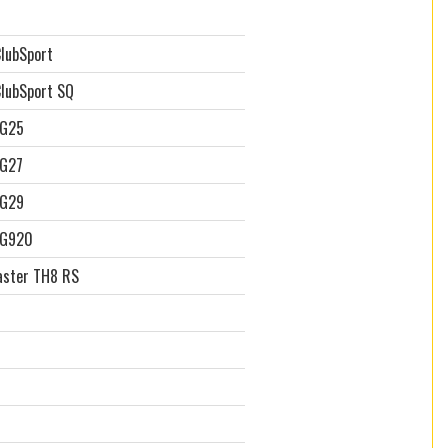
ClubSport
ClubSport SQ
 G25
 G27
 G29
 G920
ster TH8 RS