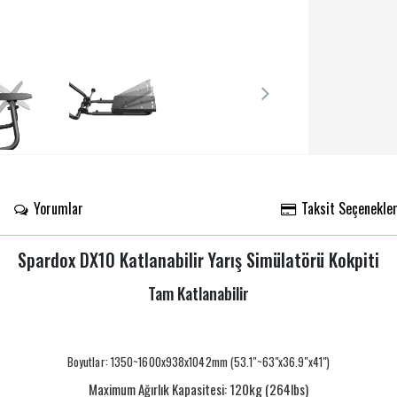
Yorumlar
Taksit Seçenekler
Spardox DX10 Katlanabilir Yarış Simülatörü Kokpiti
Tam Katlanabilir
Boyutlar: 1350~1600x938x1042mm (53.1"~63"x36.9"x41")
Maximum Ağırlık Kapasitesi: 120kg (264lbs)