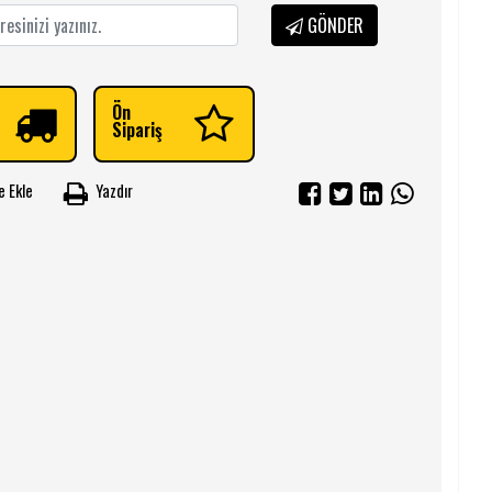
GÖNDER
Ön
Sipariş
e Ekle
Yazdır