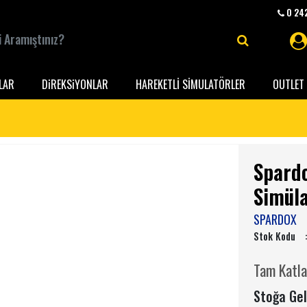
0 242
LAR
DiREKSiYONLAR
HAREKETLİ SİMULATÖRLER
OUTLET 
Spardo
Simüla
SPARDOX
Stok Kodu
Tam Katla
Stoğa Gel