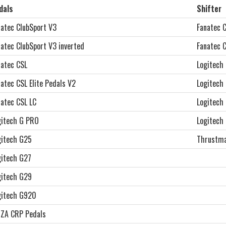
dals
Shifter
natec ClubSport V3
Fanatec 
natec ClubSport V3 inverted
Fanatec 
natec CSL
Logitech
atec CSL Elite Pedals V2
Logitech
natec CSL LC
Logitech
gitech G PRO
Logitech
gitech G25
Thrustma
gitech G27
gitech G29
gitech G920
ZA CRP Pedals