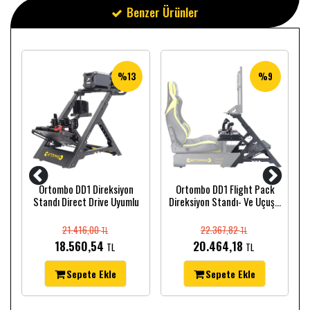
Benzer Ürünler
%13
%9
k
Ortombo DD1 Direksiyon
Ortombo DD1 Flight Pack
Standı Direct Drive Uyumlu
Direksiyon Standı- Ve Uçuş...
21.416,00
22.367,82
TL
TL
18.560,54
20.464,18
TL
TL
Sepete Ekle
Sepete Ekle