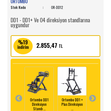
ORTOMBO
Stok Kodu
:
OR-DD12
DD1 - DD1+ Ve O4 direksiyon standlarına
uygundur
3.504,87
TL
%19
2.855,47
TL
indirim
Ortombo DD1
Ortombo DD1 +
Ortombo 
Direksiyon
Plus Direksiyon
Katlanır
Standı ...
...
Direksiyon.