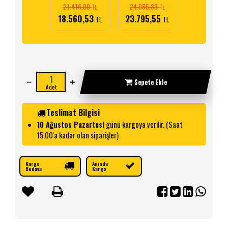
21.416,00
24.985,33
17.846,66
TL
TL
18.560,53
23.795,55
15.467,1
TL
TL
Sepete Ekle
Adet
Teslimat Bilgisi
10 Ağustos Pazartesi
günü kargoya verilir. (Saat
15.00'a kadar olan siparişler)
Kargo
Anında
Bedava
Kargo