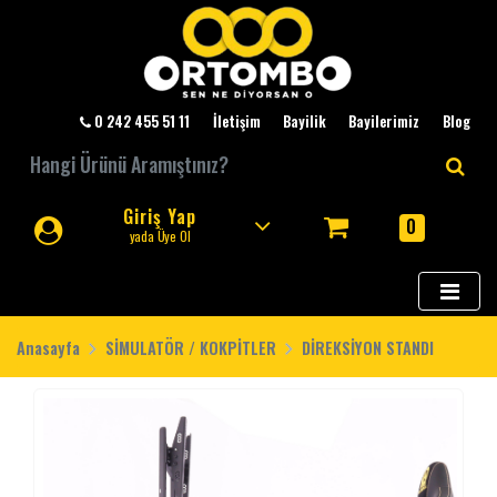
0 242 455 51 11
İletişim
Bayilik
Bayilerimiz
Blog
Giriş Yap
0
yada Üye Ol
Anasayfa
SİMULATÖR / KOKPİTLER
DİREKSİYON STANDI