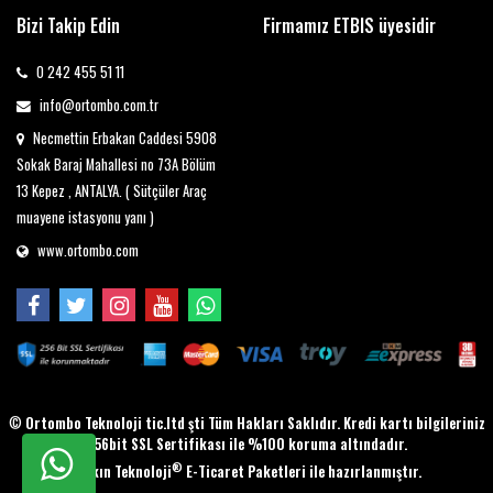
Bizi Takip Edin
Firmamız ETBIS üyesidir
0 242 455 51 11
info@ortombo.com.tr
Necmettin Erbakan Caddesi 5908
Sokak Baraj Mahallesi no 73A Bölüm
13 Kepez , ANTALYA. ( Sütçüler Araç
muayene istasyonu yanı )
www.ortombo.com
©
Ortombo Teknoloji tic.ltd şti Tüm Hakları Saklıdır. Kredi kartı bilgileriniz
256bit SSL Sertifikası ile %100 koruma altındadır.
®
Taşkın Teknoloji
E-Ticaret Paketleri ile hazırlanmıştır.